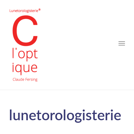
Toggle
naviga
lunetorologisterie