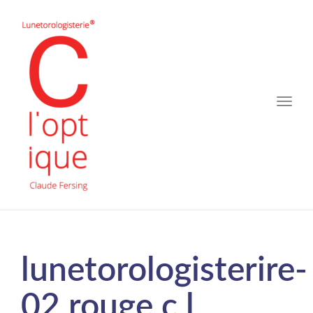
Toggle
naviga
lunetorologisterire-
02 rouge c l