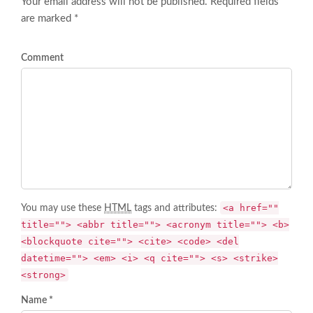
Your email address will not be published. Required fields
are marked *
Comment
<a href=""
You may use these
HTML
tags and attributes:
title=""> <abbr title=""> <acronym title=""> <b>
<blockquote cite=""> <cite> <code> <del
datetime=""> <em> <i> <q cite=""> <s> <strike>
<strong>
Name *