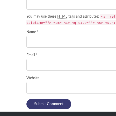
<a href
You may use these
HTML
tags and attributes:
datetime=""> <em> <i> <q cite=""> <s> <stri
Name *
Email *
Website