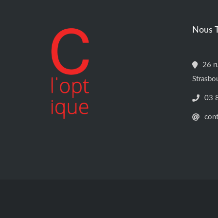
Nous 
26 r
Strasbo
03 
con