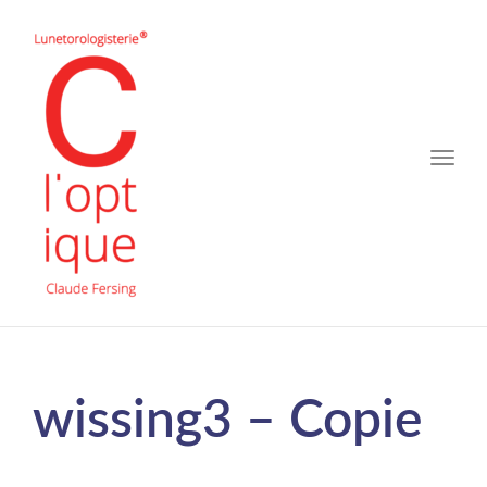
Toggle
naviga
wissing3 – Copie