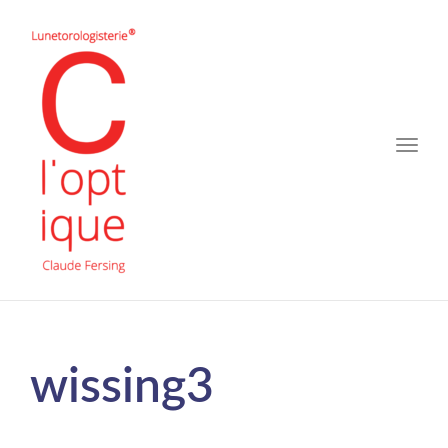
Toggle
naviga
wissing3