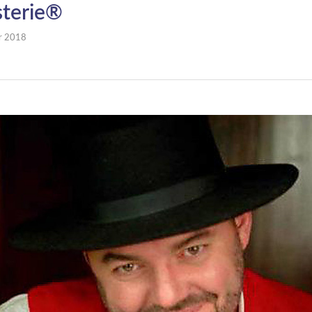
sterie®
er 2018