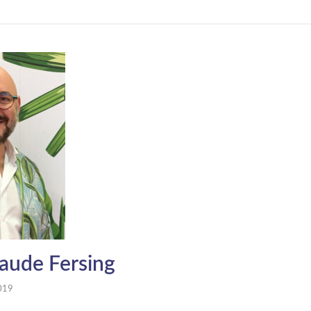
laude Fersing
2019