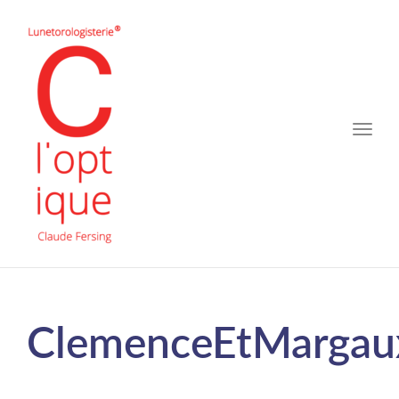
Toggle
naviga
ClemenceEtMargau