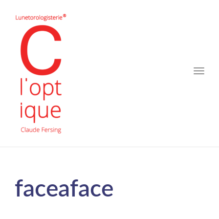
Toggle
naviga
faceaface