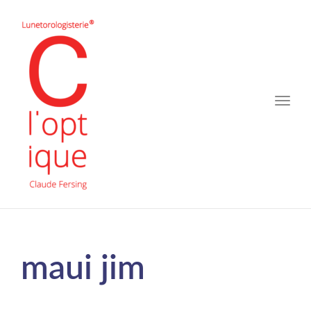
Toggle
naviga
maui jim