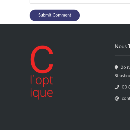
Nous 
26 r
Strasbo
03 
con