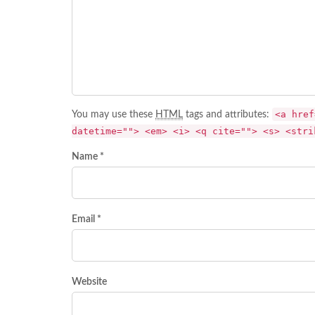
<a href
You may use these
HTML
tags and attributes:
datetime=""> <em> <i> <q cite=""> <s> <stri
Name *
Email *
Website