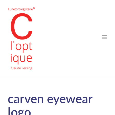
Toggle
naviga
carven eyewear
logo