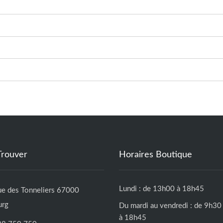
Trouver
Horaires Boutique
Lundi : de 13h00 à 18h45
ue des Tonneliers 67000
urg
Du mardi au vendredi : de 9h30
à 18h45