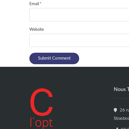
Email *
Website
Nous 
26 r
Strasbo