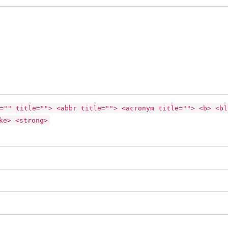
="" title=""> <abbr title=""> <acronym title=""> <b> <bl
ke> <strong>