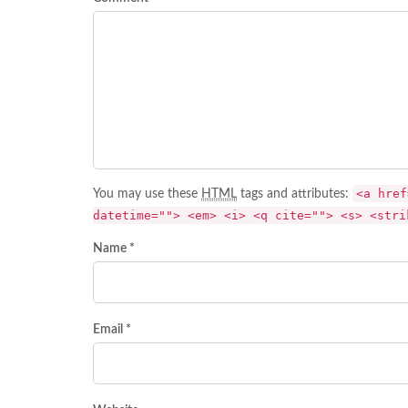
<a href
You may use these
HTML
tags and attributes:
datetime=""> <em> <i> <q cite=""> <s> <stri
Name *
Email *