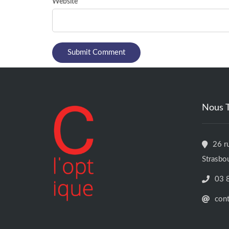
Website
Nous 
26 r
Strasbo
03 
con