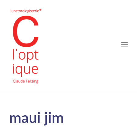
Toggle
naviga
maui jim