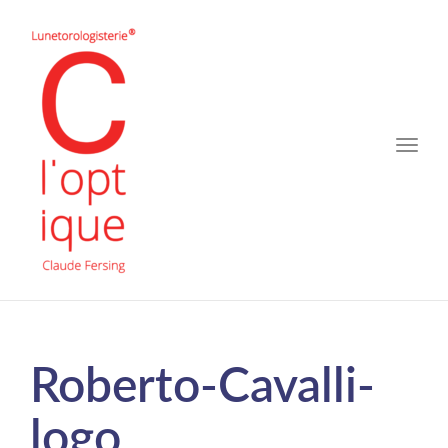
Toggle
naviga
Roberto-Cavalli-
logo