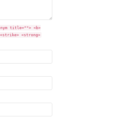
onym title=""> <b>
<strike> <strong>