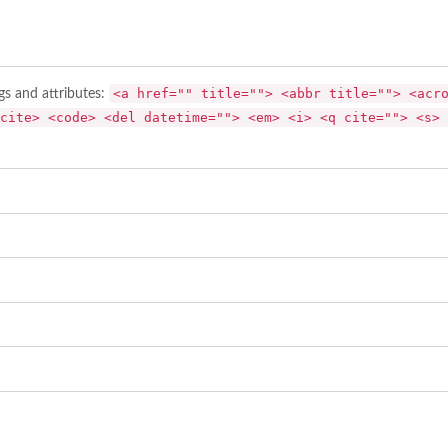
<a href="" title=""> <abbr title=""> <acr
gs and attributes:
cite> <code> <del datetime=""> <em> <i> <q cite=""> <s> 