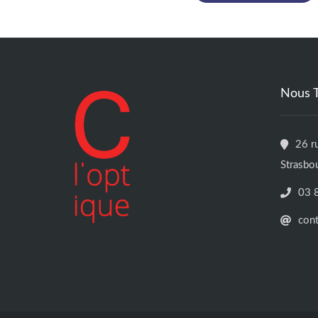
Nous 
26 r
Strasbo
03 
con