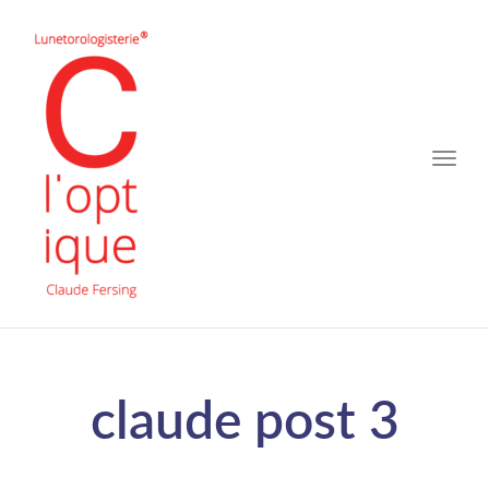
Toggle
naviga
claude post 3